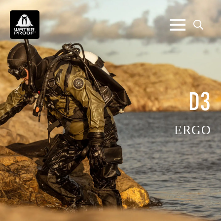
Search
for:
D3
ERGO